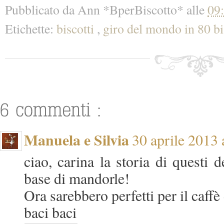
Pubblicato da
Ann *BperBiscotto*
alle
09
Etichette:
biscotti
,
giro del mondo in 80 bi
Manuela e Silvia
30 aprile 2013 
ciao, carina la storia di questi d
base di mandorle!
Ora sarebbero perfetti per il caffè
baci baci