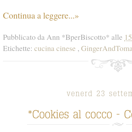
Continua a leggere...»
Pubblicato da
Ann *BperBiscotto*
alle
15
Etichette:
cucina cinese
,
GingerAndTom