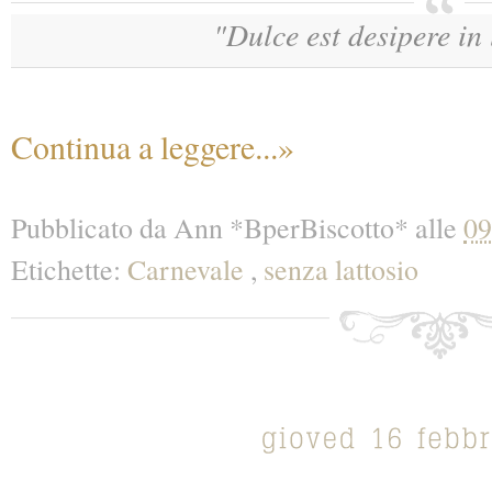
"Dulce est desipere in
Continua a leggere...»
Pubblicato da
Ann *BperBiscotto*
alle
09
Etichette:
Carnevale
,
senza lattosio