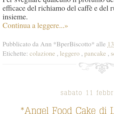
efficace del richiamo del caffè e del
insieme.
Continua a leggere...»
Pubblicato da
Ann *BperBiscotto*
alle
13
Etichette:
colazione
,
leggero
,
pancake
,
s