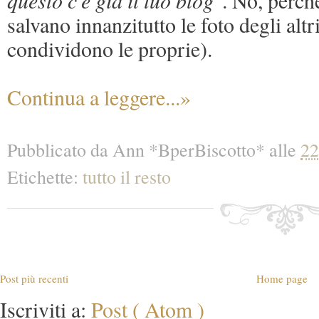
questo c'è già il tuo blog
". No, perché
salvano innanzitutto le foto degli altr
condividono le proprie).
Continua a leggere...»
Pubblicato da
Ann *BperBiscotto*
alle
22
Etichette:
tutto il resto
Post più recenti
Home page
Iscriviti a:
Post ( Atom )